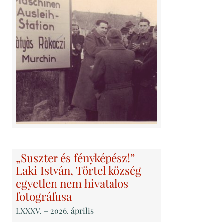
„Suszter és fényképész!”
Laki István, Törtel község
egyetlen nem hivatalos
fotográfusa
LXXXV
. – 2026. április