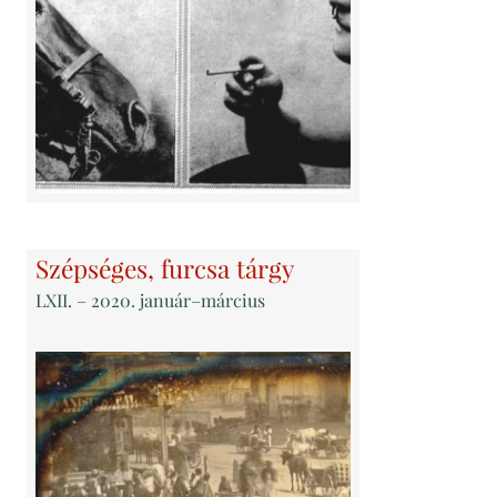
Szépséges, furcsa tárgy
LXII
. – 2020. január–március