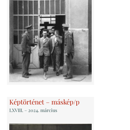
Képtörténet – máskép/p
LXVIII
. – 2024. március