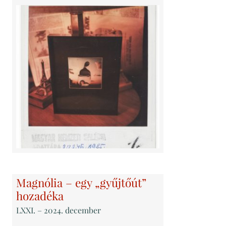
Magnólia – egy „gyűjtőút”
hozadéka
LXXI
. – 2024. december