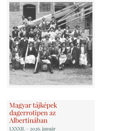
Magyar tájképek
dagerrotipen az
Albertinában
LXXXII
. – 2026. január