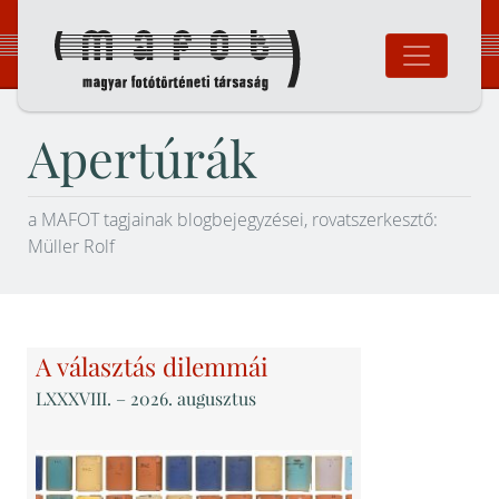
Ugrás
a
tartalomhoz
Magyar Fotó
Apertúrák
a MAFOT tagjainak blogbejegyzései, rovatszerkesztő:
Müller Rolf
A választás dilemmái
LXXXVIII
. – 2026. augusztus