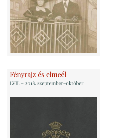
Fényrajz és elmeél
LVII
. – 2018. szeptember–október