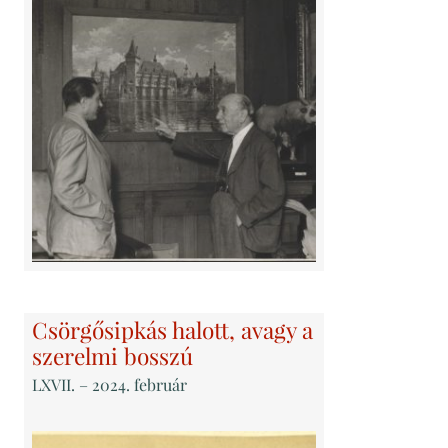
Csörgősipkás halott, avagy a
szerelmi bosszú
LXVII
. – 2024. február