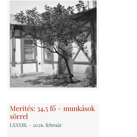
Merítés: 34,5 fő – munkások
sörrel
LXXXIII
. – 2026. február