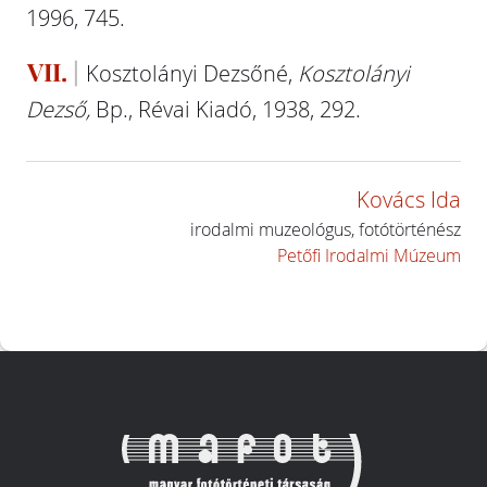
1996, 745.
VII.
Kosztolányi Dezsőné,
Kosztolányi
Dezső,
Bp., Révai Kiadó, 1938, 292.
Kovács Ida
irodalmi muzeológus, fotótörténész
Petőfi Irodalmi Múzeum