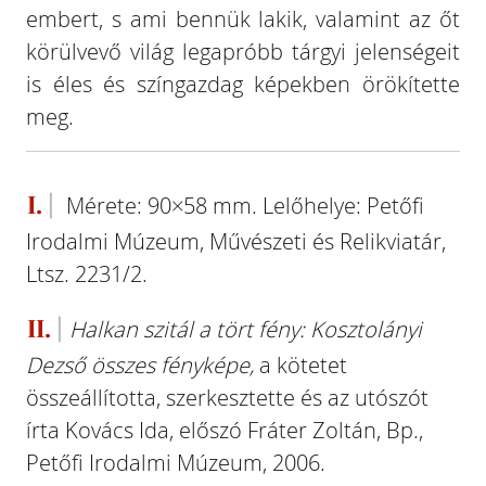
embert, s ami bennük lakik, valamint az őt
körülvevő világ legapróbb tárgyi jelenségeit
is éles és színgazdag képekben örökítette
meg.
I.
Mérete: 90×58 mm. Lelőhelye: Petőfi
Irodalmi Múzeum, Művészeti és Relikviatár,
Ltsz. 2231/2.
II.
Halkan szitál a tört fény: Kosztolányi
Dezső összes fényképe,
a kötetet
összeállította, szerkesztette és az utószót
írta Kovács Ida, előszó Fráter Zoltán, Bp.,
Petőfi Irodalmi Múzeum, 2006.