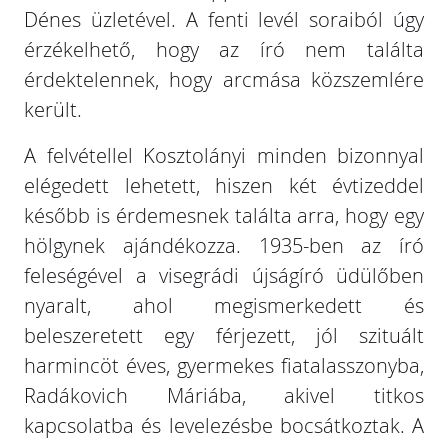
Dénes üzletével. A fenti levél soraiból úgy
érzékelhető, hogy az író nem találta
érdektelennek, hogy arcmása közszemlére
került.
A felvétellel Kosztolányi minden bizonnyal
elégedett lehetett, hiszen két évtizeddel
később is érdemesnek találta arra, hogy egy
hölgynek ajándékozza. 1935-ben az író
feleségével a visegrádi újságíró üdülőben
nyaralt, ahol megismerkedett és
beleszeretett egy férjezett, jól szituált
harmincöt éves, gyermekes fiatalasszonyba,
Radákovich Máriába, akivel titkos
kapcsolatba és levelezésbe bocsátkoztak. A