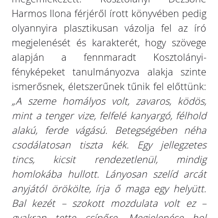
Harmos Ilona férjéről írott könyvében pedig
olyannyira plasztikusan vázolja fel az író
megjelenését és karakterét, hogy szövege
alapján a fennmaradt Kosztolányi-
fényképeket tanulmányozva alakja szinte
ismerősnek, életszerűnek tűnik fel előttünk:
„A szeme homályos volt, zavaros, ködös,
mint a tenger vize, felfelé kanyargó, félhold
alakú, ferde vágású. Betegségében néha
csodálatosan tiszta kék. Egy jellegzetes
tincs, kicsit rendezetlenül, mindig
homlokába hullott. Lányosan szelíd arcát
anyjától örökölte, írja ő maga egy helyütt.
Bal kezét – szokott mozdulata volt ez –
gyakran tette csípőre. Megjelenése hol