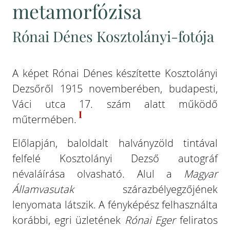
metamorfózisa
Rónai Dénes Kosztolányi-fotója
A képet Rónai Dénes készítette Kosztolányi
Dezsőről 1915 novemberében, budapesti,
Váci utca 17. szám alatt működő
I
műtermében.
Előlapján, baloldalt halványzöld tintával
felfelé Kosztolányi Dezső autográf
névaláírása olvasható. Alul a
Magyar
Államvasutak
szárazbélyegzőjének
lenyomata látszik. A fényképész felhasználta
korábbi, egri üzletének
Rónai Eger
feliratos