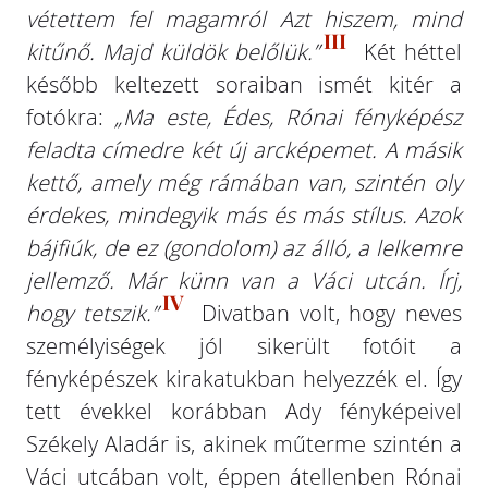
vétettem fel magamról Azt hiszem, mind
III
kitűnő. Majd küldök belőlük.”
Két héttel
később keltezett soraiban ismét kitér a
fotókra:
„Ma este, Édes, Rónai fényképész
feladta címedre két új arcképemet. A másik
kettő, amely még rámában van, szintén oly
érdekes, mindegyik más és más stílus. Azok
bájfiúk, de ez (gondolom) az álló, a lelkemre
jellemző. Már künn van a Váci utcán. Írj,
IV
hogy tetszik.”
Divatban volt, hogy neves
személyiségek jól sikerült fotóit a
fényképészek kirakatukban helyezzék el. Így
tett évekkel korábban Ady fényképeivel
Székely Aladár is, akinek műterme szintén a
Váci utcában volt, éppen átellenben Rónai