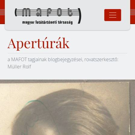
Ugrás
a
tartalomhoz
Magyar Fotó
Apertúrák
a MAFOT tagjainak blogbejegyzései, rovatszerkesztő:
Müller Rolf