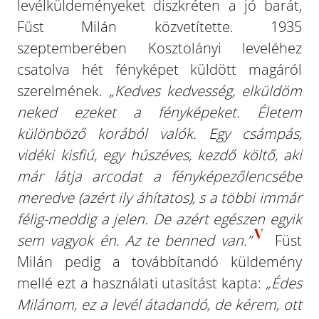
levélküldeményeket diszkréten a jó barát,
Füst Milán közvetítette. 1935
szeptemberében Kosztolányi leveléhez
csatolva hét fényképet küldött magáról
szerelmének.
„Kedves kedvesség, elküldöm
neked ezeket a fényképeket. Életem
különböző korából valók. Egy csámpás,
vidéki kisfiú, egy húszéves, kezdő költő, aki
már látja arcodat a fényképezőlencsébe
meredve (azért ily áhítatos), s a többi immár
félig-meddig a jelen. De azért egészen egyik
V
sem vagyok én. Az te benned van.”
Füst
Milán pedig a továbbítandó küldemény
mellé ezt a használati utasítást kapta:
„Édes
Milánom, ez a levél átadandó, de kérem, ott