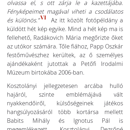
olvassa el, s ott zárja le a kazettájába.
Fényképeimet magával viheti a csodálatos
VI
és különös.”
Az itt közölt fotópéldány a
küldött hét kép egyike. Mind a hét kép ma is
fellehető, Radákovich Mária megőrizte őket
az utókor számára. Tőle fiához, Papp Oszkár
festőművészhez kerültek, az ő személyes
ajándékaként jutottak a Petőfi Irodalmi
Múzeum birtokába 2006-ban.
Kosztolányi jellegzetesen arcába hulló
hajáról, szinte emblémájává vált
nyakkendőiről, külsőségeinek játékos
hangsúlyozásáról több kortársa mellett
Babits Mihály és Ignotus Pál is
megemlékezett. Kosztolányi Dezsőné