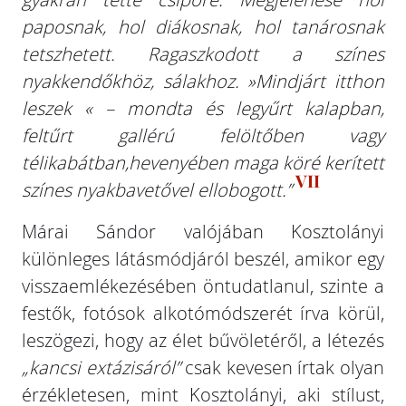
paposnak, hol diákosnak, hol tanárosnak
tetszhetett. Ragaszkodott a színes
nyakkendőkhöz, sálakhoz. »Mindjárt itthon
leszek « – mondta és legyűrt kalapban,
feltűrt gallérú felöltőben vagy
télikabátban,hevenyében maga köré kerített
VII
színes nyakbavetővel ellobogott.”
Márai Sándor valójában Kosztolányi
különleges látásmódjáról beszél, amikor egy
visszaemlékezésében öntudatlanul, szinte a
festők, fotósok alkotómódszerét írva körül,
leszögezi, hogy az élet bűvöletéről, a létezés
„kancsi extázisáról”
csak kevesen írtak olyan
érzékletesen, mint Kosztolányi, aki stílust,