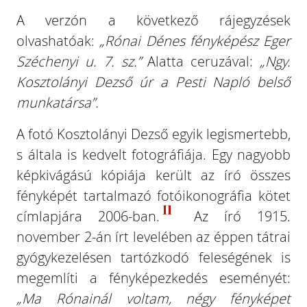
A verzón a következő rájegyzések
olvashatóak:
„Rónai Dénes fényképész Eger
Széchenyi u. 7. sz.”
Alatta ceruzával:
„Ngy.
Kosztolányi Dezső úr a Pesti Napló belső
munkatársa”.
A fotó Kosztolányi Dezső egyik legismertebb,
s általa is kedvelt fotográfiája. Egy nagyobb
képkivágású kópiája került az író összes
fényképét tartalmazó fotóikonográfia kötet
II
címlapjára 2006-ban.
Az író 1915.
november 2-án írt levelében az éppen tátrai
gyógykezelésen tartózkodó feleségének is
megemlíti a fényképezkedés eseményét:
„Ma Rónainál voltam, négy fényképet