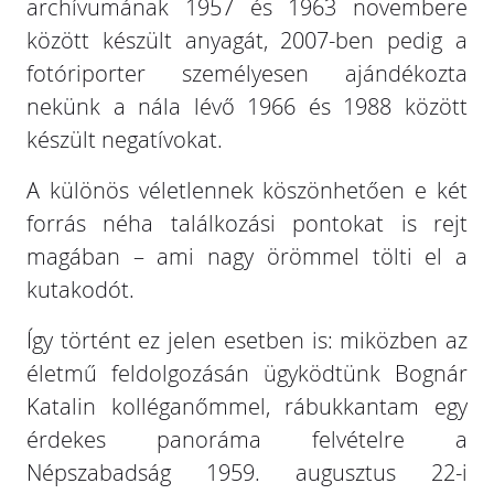
archívumának 1957 és 1963 novembere
között készült anyagát, 2007-ben pedig a
fotóriporter személyesen ajándékozta
nekünk a nála lévő 1966 és 1988 között
készült negatívokat.
A különös véletlennek köszönhetően e két
forrás néha találkozási pontokat is rejt
magában – ami nagy örömmel tölti el a
kutakodót.
Így történt ez jelen esetben is: miközben az
életmű feldolgozásán ügyködtünk Bognár
Katalin kolléganőmmel, rábukkantam egy
érdekes panoráma felvételre a
Népszabadság 1959. augusztus 22-i