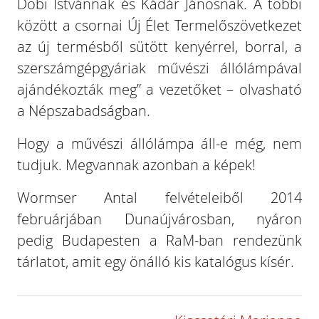
Dobi Istvánnak és Kádár Jánosnak. A többi
között a csornai Új Élet Termelőszövetkezet
az új termésből sütött kenyérrel, borral, a
szerszámgépgyáriak művészi állólámpával
ajándékozták meg” a vezetőket – olvasható
a Népszabadságban.
Hogy a művészi állólámpa áll-e még, nem
tudjuk. Megvannak azonban a képek!
Wormser Antal felvételeiből 2014
februárjában Dunaújvárosban, nyáron
pedig Budapesten a RaM-ban rendezünk
tárlatot, amit egy önálló kis katalógus kísér.