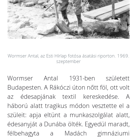
Wormser Antal, az Esti Hírlap fotósa ásatási riporton. 1969.
szeptember
Wormser Antal 1931-ben született
Budapesten. A Rákóczi úton nőtt föl, ott volt
az édesapjának textil kereskedése. A
háború alatt tragikus módon vesztette el a
szüleit: apja eltünt a munkaszolgálat alatt,
édesanyját a Dunába ölték. Egyedül maradt,
félbehagyta a Madách gimnáziumi