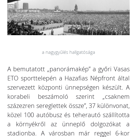
a nagygyűlés hallgatósága
A bemutatott „panorámakép” a győri Vasas
ETO sporttelepén a Hazafias Népfront által
szervezett központi ünnepségen készült. A
korabeli beszámoló szerint „csaknem
százezren sereglettek össze”, 37 különvonat,
közel 100 autóbusz és teherautó szállította
a környékről az ünneplő dolgozókat a
stadionba. A városban már reggel 6-kor