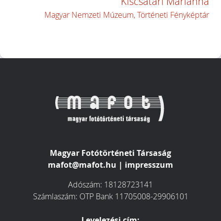
Kiscsatári Marianna
Magyar Nemzeti Múzeum, Történeti Fényképtár
Magyar Fotótörténeti Társaság
mafot@mafot.hu
|
impresszum
Adószám: 18128723141
Számlaszám: OTP Bank 11705008-29906101
Levelezési cím: