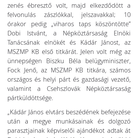
zenés ébresztő volt, majd elkezdődött a
felvonulás zászlókkal, jelszavakkal; 10
órakor pedig „viharos taps köszöntötte”
Dobi Istvánt, a Népköztársaság Elnöki
Tanácsának elnökét és Kádár Jánost, az
MSZMP KB első titkárát. Jelen volt még az
ünnepségen Biszku Béla belügyminiszter,
Fock Jenő, az MSZMP KB titkára, számos
országos és helyi párt és gazdasági vezető,
valamint a Csehszlovák Népköztársaság
pártküldöttsége.
„Kádár János elvtárs beszédének befejezése
után a megye munkásainak és dolgozó
parasztjainak képviselői ajándékot adtak át