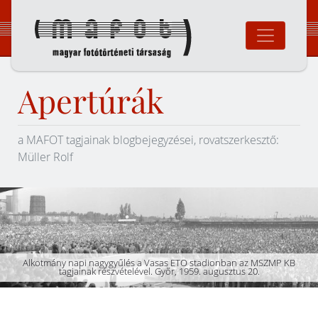
Ugrás
a
tartalomhoz
Magyar Fotó
Apertúrák
a MAFOT tagjainak blogbejegyzései, rovatszerkesztő:
Müller Rolf
Alkotmány napi nagygyűlés a Vasas ETO stadionban az MSZMP KB
tagjainak részvételével. Győr, 1959. augusztus 20.