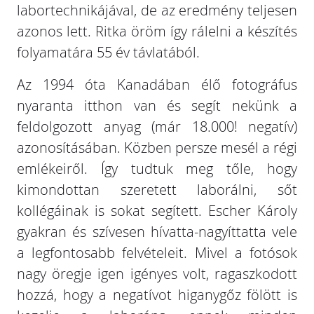
labortechnikájával, de az eredmény teljesen
azonos lett. Ritka öröm így rálelni a készítés
folyamatára 55 év távlatából.
Az 1994 óta Kanadában élő fotográfus
nyaranta itthon van és segít nekünk a
feldolgozott anyag (már 18.000! negatív)
azonosításában. Közben persze mesél a régi
emlékeiről. Így tudtuk meg tőle, hogy
kimondottan szeretett laborálni, sőt
kollégáinak is sokat segített. Escher Károly
gyakran és szívesen hívatta-nagyíttatta vele
a legfontosabb felvételeit. Mivel a fotósok
nagy öregje igen igényes volt, ragaszkodott
hozzá, hogy a negatívot higanygőz fölött is