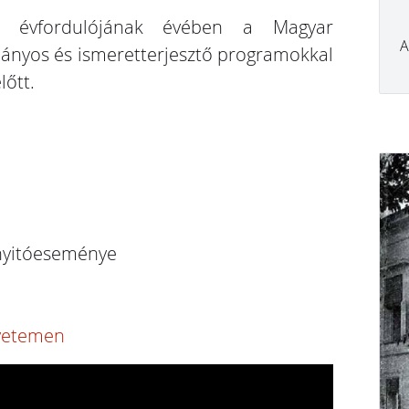
. évfordulójának évében a Magyar
A
mányos és ismeretterjesztő programokkal
lőtt.
nyitóeseménye
yetemen