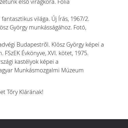
zetünk első virágkora. Folia
antasztikus világa. Új Írás, 1967/2.
lösz György munkásságához. Fotó,
advégi Budapestről. Klösz György képei a
FSzEK Évkönyve, XVI. kötet, 1975.
szági kastélyok képei a
A Magyar Munkásmozgalmi Múzeum
et Tőry Klárának!