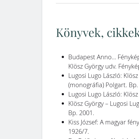
Könyvek, cikkek
Budapest Anno… Fénykép
Klösz György udv. Fénykép
Lugosi Lugo László: Klös
(monográfia) Polgart. Bp.
Lugosi Lugo László: Klösz
Klösz György – Lugosi Lu
Bp. 2001.
Kiss József: A magyar fén
1926/7.