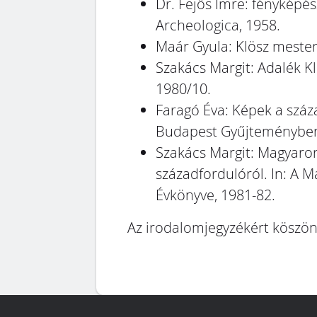
Dr. Fejős Imre: fényképés
Archeologica, 1958.
Maár Gyula: Klösz mester f
Szakács Margit: Adalék K
1980/10.
Faragó Éva: Képek a száz
Budapest Gyűjteményben. 
Szakács Margit: Magyaror
századfordulóról. In: 
Évkönyve, 1981-82.
Az irodalomjegyzékért köszön