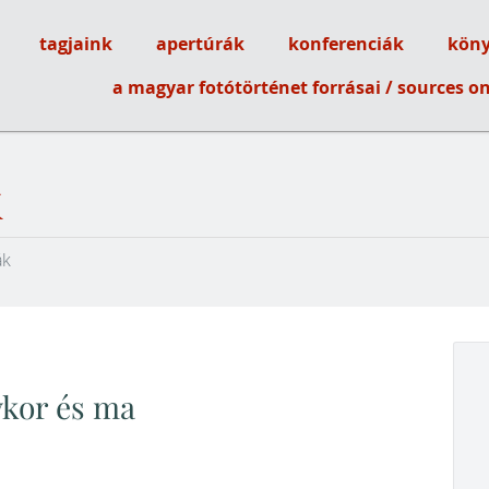
tagjaink
apertúrák
konferenciák
köny
ótörténeti Társaság
a magyar fotótörténet forrásai / sources 
k
ák
ykor és ma