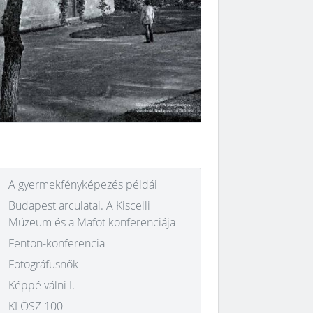
A gyermekfényképezés példái
Budapest arculatai. A Kiscelli
Múzeum és a Mafot konferenciája
Fenton-konferencia
Fotográfusnők
Képpé válni I.
KLÖSZ 100