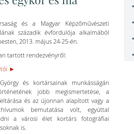
és egykor és ma
ársaság és a Magyar Képzőművészeti
lának századik évfordulója alkalmából
esten, 2013. május 24-25-én.
an tartott rendezvényről:
otói ►
 György és kortársainak munkásságán
történetének jobb megismertetése, a
eltárása és az újonnan alapított vagy a
chívumok bemutatása volt, egyúttal
ni a városi élet kortárs fotográfiai
soknak is.