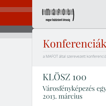
Ugrás
a
tartalomhoz
Magyar Fot
Konferenciá
a MAFOT által szerevezett konferenci
KLÖSZ 100
Városfényképezés eg
2013. március