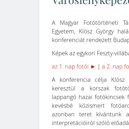
Városfényképez
A Magyar Fotótörténeti T
Egyetem, Klösz György halá
konferenciát rendezett Budap
Képek az egykori Feszty-villáb
az 1. nap fotói ►
|
a 2. nap f
A konferencia célja Klösz
keresztül a korszak fotó
lappangó hazai fotókincsek f
kevésbé közismert fotóar
azonban teret kívántunk ad
interpretációiról szóló előadá