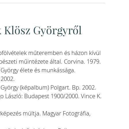
 Klösz Györgyről
fölvételek műteremben és házon kívül
észeti műintézete által. Corvina. 1979.
z György élete és munkássága.
 2002.
 György (képalbum) Polgart. Bp. 2002.
go László: Budapest 1900/2000. Vince K.
yképezés múltja. Magyar Fotográfia,