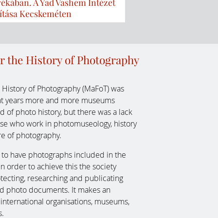
ékában. A Yad Vashem Intézet
alkotója
lítása Kecskeméten
r the History of Photography
e History of Photography (MaFoT) was
ent years more and more museums
d of photo history, but there was a lack
se who work in photomuseology, history
re of photography.
s to have photographs included in the
In order to achieve this the society
otecting, researching and publicating
nd photo documents. It makes an
th international organisations, museums,
s.