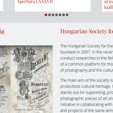
Apertúra LXXXVII
árny
kiál
ág
Hungarian Society fo
The Hungarian Society for th
founded in 2007. In the rec
conduct researches in the fiel
of a common platform for tho
of photography and the cultu
The main aim of the society i
protectible cultural heritage. 
stands out for supporting, pr
photographic pieces of art a
initiative in collaborating wi
and projects of the same aim