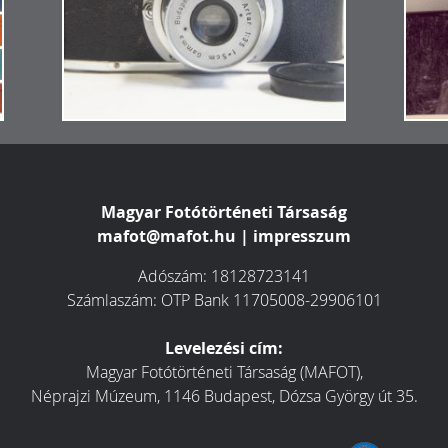
Magyar Fotótörténeti Társaság
mafot@mafot.hu
|
impresszum
Adószám: 18128723141
Számlaszám: OTP Bank 11705008-29906101
Levelezési cím:
Magyar Fotótörténeti Társaság (MAFOT),
Néprajzi Múzeum, 1146 Budapest, Dózsa György út 35.