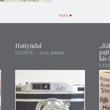
more ►
Hattyúdal
„Rák
paj
LXXXVII
. – 2026. június
kis 
LXXX