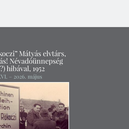
oczi” Mátyás elvtárs,
tás! Névadóünnepség
(?) hibával, 1952
VI
. – 2026. május