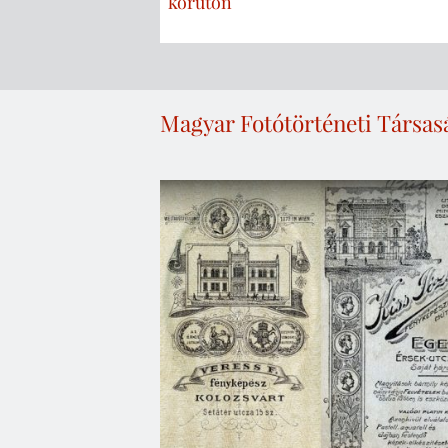
körúton
Apertúra
Magyar Fotótörténeti Társas