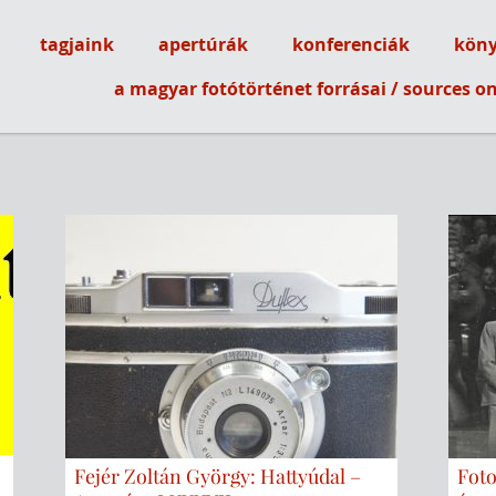
tagjaink
apertúrák
konferenciák
köny
ótörténeti Társaság
a magyar fotótörténet forrásai / sources 
Fejér Zoltán György: Hattyúdal –
Foto