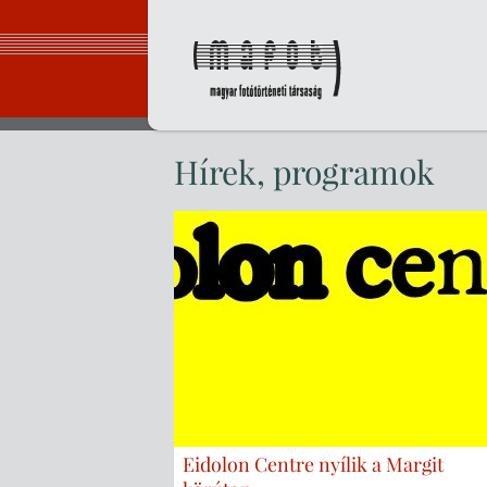
Ugrás
a
tartalomhoz
Magyar Fot
Hírek, programok
Eidolon Centre nyílik a Margit
ia: A