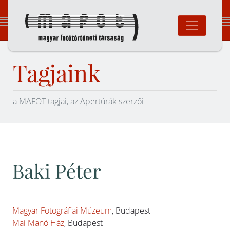
Ugrás
a
tartalomhoz
Magyar Fotó
Tagjaink
a MAFOT tagjai, az Apertúrák szerzői
Baki Péter
Magyar Fotográfiai Múzeum
, Budapest
Mai Manó Ház
, Budapest