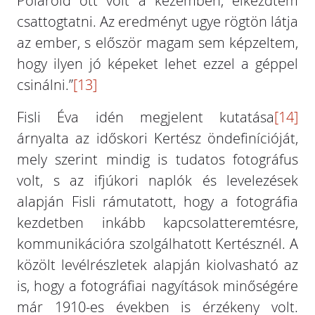
Polaroid ott volt a kezemben, elkezdtem
csattogtatni. Az eredményt ugye rögtön látja
az ember, s először magam sem képzeltem,
hogy ilyen jó képeket lehet ezzel a géppel
csinálni.”
[13]
Fisli Éva idén megjelent kutatása
[14]
árnyalta az időskori Kertész öndefinícióját,
mely szerint mindig is tudatos fotográfus
volt, s az ifjúkori naplók és levelezések
alapján Fisli rámutatott, hogy a fotográfia
kezdetben inkább kapcsolatteremtésre,
kommunikációra szolgálhatott Kertésznél. A
közölt levélrészletek alapján kiolvasható az
is, hogy a fotográfiai nagyítások minőségére
már 1910-es években is érzékeny volt.