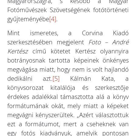
Magyarországra, s később a Magyar
Fotóművészek Szövetségének fotótörténeti
gyűjteményébe
[4]
.
Mint ismeretes, a Corvina Kiadó
szerkesztésében megjelent
Foto – André
Kertész
című kötetet Kertész olyannyira
botrányosnak tartotta képeinek önkényes
megvágása miatt, hogy nem is volt hajlandó
dedikálni azt.
[5]
Kálmán Kata, a
könyvsorozat kitalálója és szerkesztője
érdekes adalékkal támasztotta alá a könyv
formátumának okát, mely miatt a képeket
megvágni kényszerültek. „Azért választottuk
ezt a formátumot, mert a cseheknek van
egy fotós kiadványuk, amelyik pontosan