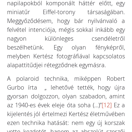
napilapokból komponált háttér előtt, egy
miniatűr Eiffel-torony társaságában.
Meggyőződésem, hogy bár nyilvánvaló a
felvétel intenciója, mégis sokkal inkább egy
nagyon különleges csendéletről
beszélhetünk. Egy olyan fényképről,
melyben Kertész fotográfiával kapcsolatos
alapattitűdjei rétegződnek egymásra.
A polaroid technika, miképpen Robert
Gurbo írta „ lehetővé tették, hogy újra
gyorsan dolgozzon, olyan szabadon, amint
az 1940-es évek eleje óta soha (…)”
[12]
Ez a
kijelentés jól értelmezi Kertész életművében
ezen technika hatását: nem egy új korszak
vette kezdetét, hanem az abszolút szerzői