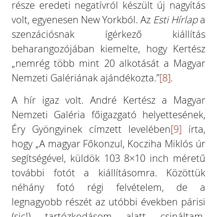
része eredeti negatívról készült új nagyítás
volt, egyenesen New Yorkból. Az
Esti Hírlap
a
szenzációsnak ígérkező kiállítás
beharangozójában kiemelte, hogy Kertész
„nemrég több mint 20 alkotását a Magyar
Nemzeti Galériának ajándékozta.”
[8]
.
A hír igaz volt. André Kertész a Magyar
Nemzeti Galéria főigazgató helyettesének,
Éry Gyöngyinek címzett levelében
[9]
írta,
hogy „A magyar Főkonzul, Kocziha Miklós úr
segítségével, küldök 103 8×10 inch méretű
további fotót a kiállításomra. Közöttük
néhány fotó régi felvételem, de a
legnagyobb részét az utóbbi években párisi
(sic!) tartózkodásom alatt csináltam.