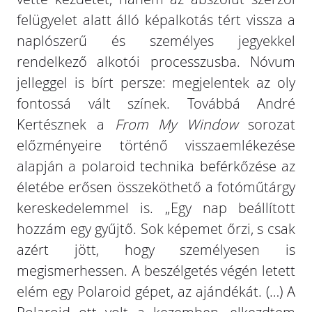
felügyelet alatt álló képalkotás tért vissza a
naplószerű és személyes jegyekkel
rendelkező alkotói processzusba. Nóvum
jelleggel is bírt persze: megjelentek az oly
fontossá vált színek. Továbbá André
Kertésznek a
From My Window
sorozat
előzményeire történő visszaemlékezése
alapján a polaroid technika beférkőzése az
életébe erősen összeköthető a fotóműtárgy
kereskedelemmel is. „Egy nap beállított
hozzám egy gyűjtő. Sok képemet őrzi, s csak
azért jött, hogy személyesen is
megismerhessen. A beszélgetés végén letett
elém egy Polaroid gépet, az ajándékát. (…) A