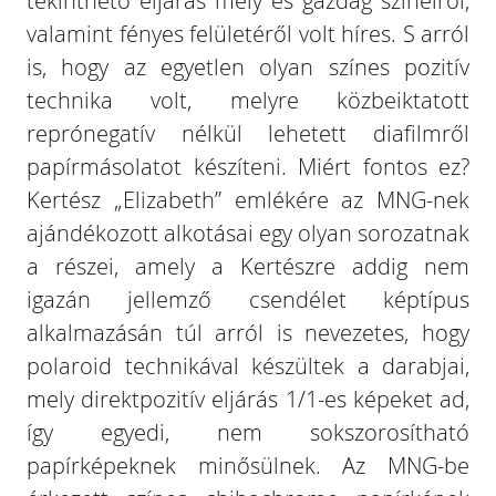
tekinthető eljárás mély és gazdag színeiről,
valamint fényes felületéről volt híres. S arról
is, hogy az egyetlen olyan színes pozitív
technika volt, melyre közbeiktatott
reprónegatív nélkül lehetett diafilmről
papírmásolatot készíteni. Miért fontos ez?
Kertész „Elizabeth” emlékére az MNG-nek
ajándékozott alkotásai egy olyan sorozatnak
a részei, amely a Kertészre addig nem
igazán jellemző csendélet képtípus
alkalmazásán túl arról is nevezetes, hogy
polaroid technikával készültek a darabjai,
mely direktpozitív eljárás 1/1-es képeket ad,
így egyedi, nem sokszorosítható
papírképeknek minősülnek. Az MNG-be