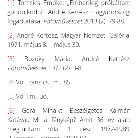
[1]
Tomsics Emőke: „Emberileg próbáltam
gondolkodni”. André Kertész magyarországi
fogadtatása,
Fotóművészet
2013 (2): 79-88.
[2]
André Kertész, Magyar Nemzeti Galéria,
1971. május 8. – május 30.
[3]
Bozóky Mária: André Kertész,
Fotóművészet
1972 (2): 3-8.
[4]
Vö. Tomsics i.m.: 85.
[5]
Vö. i.m., uo.
[6]
Gera Mihály: Beszélgetés Kálmán
Katával, Mi a fénykép? Amit 36 év alatt
megtudtam róla. 1. rész: 1972-1989,