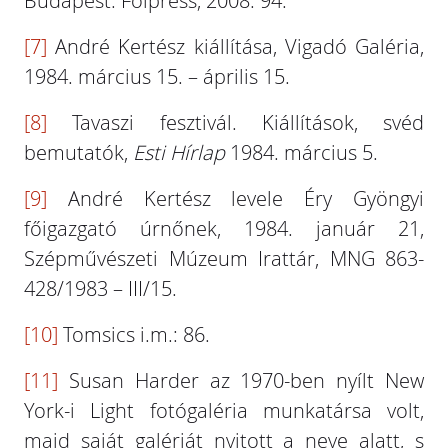
Budapest: Folpress, 2008: 94.
[7]
André Kertész kiállítása, Vigadó Galéria,
1984. március 15. – április 15.
[8]
Tavaszi fesztivál. Kiállítások, svéd
bemutatók,
Esti Hírlap
1984. március 5.
[9]
André Kertész levele Éry Gyöngyi
főigazgató úrnőnek, 1984. január 21,
Szépművészeti Múzeum Irattár, MNG 863-
428/1983 – III/15.
[10]
Tomsics i.m.: 86.
[11]
Susan Harder az 1970-ben nyílt New
York-i Light fotógaléria munkatársa volt,
majd saját galériát nyitott a neve alatt, s