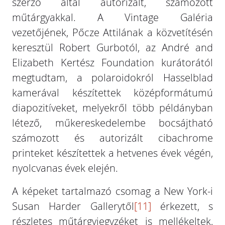
szerző által autorizált, számozott
műtárgyakkal. A Vintage Galéria
vezetőjének, Pőcze Attilának a közvetítésén
keresztül Robert Gurbotól, az André and
Elizabeth Kertész Foundation kurátorától
megtudtam, a polaroidokról Hasselblad
kamerával készítettek középformátumú
diapozitíveket, melyekről több példányban
létező, műkereskedelembe bocsájtható
számozott és autorizált cibachrome
printeket készítettek a hetvenes évek végén,
nyolcvanas évek elején.
A képeket tartalmazó csomag a New York-i
Susan Harder Gallerytől
[11]
érkezett, s
részletes műtárgyjegyzéket is mellékeltek,