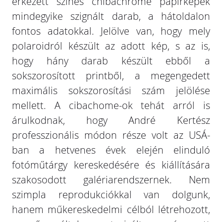
érkezett színes chibachrome papírképek
mindegyike szignált darab, a hátoldalon
fontos adatokkal. Jelölve van, hogy mely
polaroidról készült az adott kép, s az is,
hogy hány darab készült ebből a
sokszorosított printből, a megengedett
maximális sokszorosítási szám jelölése
mellett. A cibachome-ok tehát arról is
árulkodnak, hogy André Kertész
professzionális módon része volt az USÁ-
ban a hetvenes évek elején elinduló
fotóműtárgy kereskedésére és kiállítására
szakosodott galériarendszernek. Nem
szimpla reprodukciókkal van dolgunk,
hanem műkereskedelmi célból létrehozott,