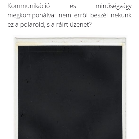
Kommunikáció és minőségvágy
megkomponálva: nem erről beszél nekünk
ez a polaroid, s a ráírt üzenet?