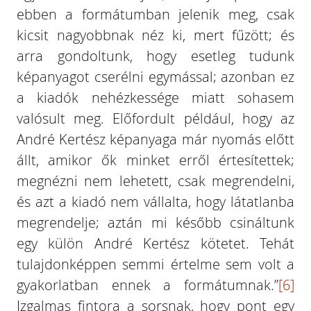
ebben a formátumban jelenik meg, csak
kicsit nagyobbnak néz ki, mert fűzött; és
arra gondoltunk, hogy esetleg tudunk
képanyagot cserélni egymással; azonban ez
a kiadók nehézkessége miatt sohasem
valósult meg. Előfordult például, hogy az
André Kertész képanyaga már nyomás előtt
állt, amikor ők minket erről értesítettek;
megnézni nem lehetett, csak megrendelni,
és azt a kiadó nem vállalta, hogy látatlanba
megrendelje; aztán mi később csináltunk
egy külön André Kertész kötetet. Tehát
tulajdonképpen semmi értelme sem volt a
gyakorlatban ennek a formátumnak.”
[6]
Izgalmas fintora a sorsnak, hogy pont egy