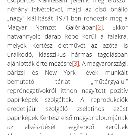
csoportos kiállításain jelenik meg először
néhány felvételével, majd az első önálló
„nagy” kiállítását 1971-ben rendezik meg a
Magyar Nemzeti Galériában
[2]
. Ekkor
hatvannyolc darab képe kerül a falakra,
melyek Kertész életművét az azóta is
uralkodó, klasszikus hármas tagolásban
ajánlották értelmezésre
[3]
. A magyarországi,
párizsi és New York-i évek munkáit
bemutató tárlat „műtárgyaiul”
reprónegatívokról itthon nagyított pozitív
papírképek szolgáltak. A reprodukciók
eredetijéül szolgáló zselatinos ezüst
papírképek Kertész első magyar albumjának
az elkészítését segítendő kerültek