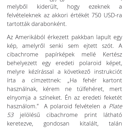
melyből kiderült, hogy ezeknek a
felvételeknek az akkori értékét 750 USD-ra
tartották darabonként.
Az Amerikából érkezett pakkban lapult egy
kép, amelyről senki sem ejtett szót. A
cibachrome papírképek mellé Kertész
behelyezett egy eredeti polaroid képet,
melyre kézírással a következő instrukciót
írta a címzettnek: „Ha fehér kartont
használnak, kérem ne túlfehéret, mert
elnyomja a színeket. Én az eredeti feketét
használom.” A polaroid felvételen a
Plate
53
jelölésű cibachrome print látható
keretezve, gondosan kitalált, talán