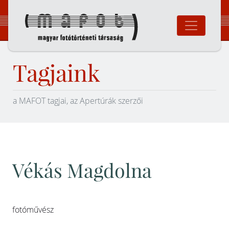
Ugrás
a
tartalomhoz
Magyar Fotó
Tagjaink
a MAFOT tagjai, az Apertúrák szerzői
Vékás Magdolna
fotóművész