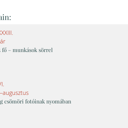
ain:
XXIII
.
uár
5 fő – munkások sörrel
VI
.
s–augusztus
rg csömöri fotóinak nyomában