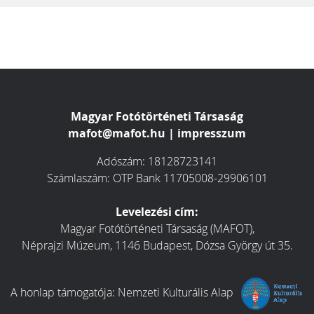
Magyar Fotótörténeti Társaság
mafot@mafot.hu
|
impresszum
Adószám: 18128723141
Számlaszám: OTP Bank 11705008-29906101
Levelezési cím:
Magyar Fotótörténeti Társaság (MAFOT),
Néprajzi Múzeum, 1146 Budapest, Dózsa György út 35.
A honlap támogatója:
Nemzeti Kulturális Alap