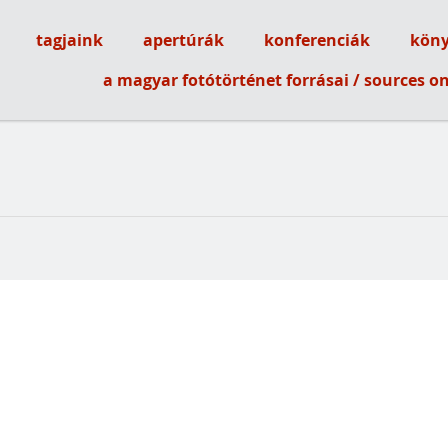
tagjaink
apertúrák
konferenciák
köny
ótörténeti Társaság
a magyar fotótörténet forrásai / sources 