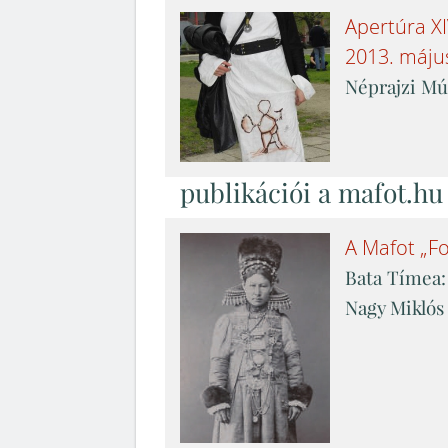
Apertúra
X
2013. máju
Néprajzi Mú
publikációi a mafot.hu 
A Mafot „Fo
Bata Tímea:
Nagy Miklós