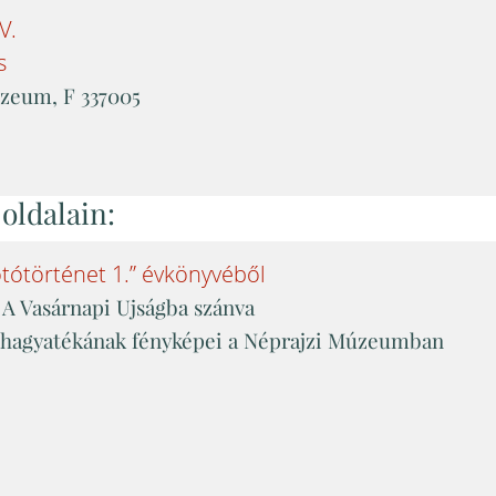
IV
.
s
zeum, F 337005
oldalain:
tótörténet 1.” évkönyvéből
 A Vasárnapi Ujságba szánva
 hagyatékának fényképei a Néprajzi Múzeumban