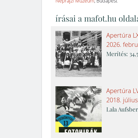
Néprajzi Múzeum
, Budapest
írásai a mafot.hu oldal
Apertúra
LX
2026. febr
Merítés: 34,
Apertúra
L
2018. júliu
Lala Aufsbe