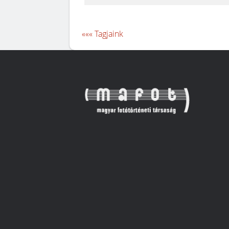
««« Tagjaink