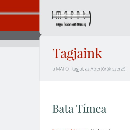
Ugrás
a
tartalomhoz
Magyar Fot
Tagjaink
a MAFOT tagjai, az Apertúrák szerzői
Bata Tímea