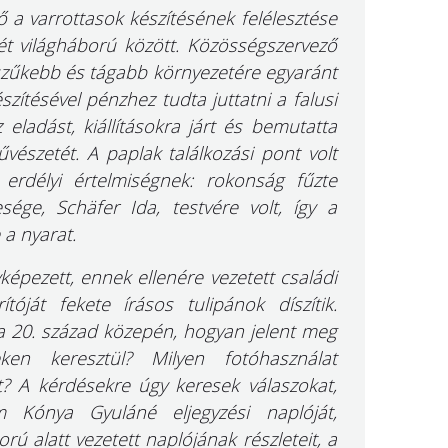
 a varrottasok készítésének felélesztése
két világháború között. Közösségszervező
szűkebb és tágabb környezetére egyaránt
szítésével pénzhez tudta juttatni a falusi
eladást, kiállításokra járt és bemutatta
észetét. A paplak találkozási pont volt
erdélyi értelmiségnek: rokonság fűzte
esége, Schäfer Ida, testvére volt, így a
 a nyarat.
pezett, ennek ellenére vezetett családi
tóját fekete írásos tulipánok díszítik.
 a 20. század közepén, hogyan jelent meg
en keresztül? Milyen fotóhasználat
t? A kérdésekre úgy keresek válaszokat,
 Kónya Gyuláné eljegyzési naplóját,
rú alatt vezetett naplójának részleteit, a