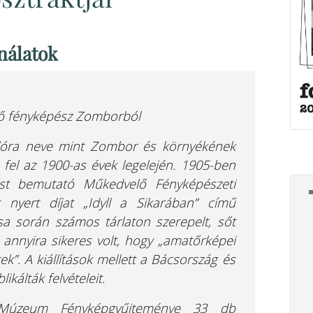
nálatok
lő fényképész Zomborból
 Flóra neve mint Zombor és környékének
fel az 1900-as évek legelején. 1905-ben
st bemutató Műkedvelő Fényképészeti
t nyert díjat „Idyll a Sikarában” című
ása során számos tárlaton szerepelt, sőt
 annyira sikeres volt, hogy „amatőrképei
tek”. A kiállítások mellett a Bácsország és
kálták felvételeit.
 Múzeum Fényképgyűjteménye 33 db