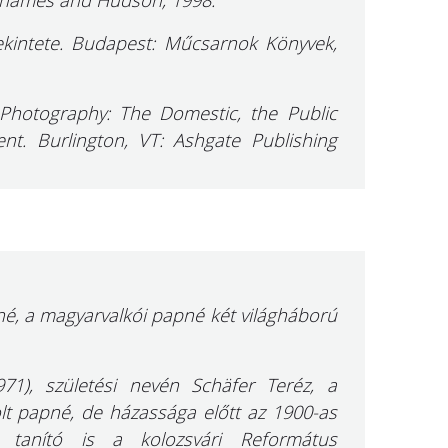
 Thames and Hudson, 1998.
tekintete. Budapest: Műcsarnok Könyvek,
y Photography: The Domestic, the Public
ent. Burlington, VT: Ashgate Publishing
é, a magyarvalkói papné két világháború
1), születési nevén Schäfer Teréz, a
lt papné, de házassága előtt az 1900-as
tanító is a kolozsvári Református