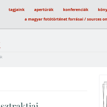
tagjaink
apertúrák
konferenciák
köny
ótörténeti Társaság
a magyar fotótörténet forrásai / sources 
k
ák
sztraktjai