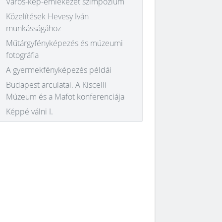
Város-kép-emlékezet szimpózium
Közelítések Hevesy Iván
munkásságához
Műtárgyfényképezés és múzeumi
fotográfia
A gyermekfényképezés példái
Budapest arculatai. A Kiscelli
Múzeum és a Mafot konferenciája
Képpé válni I.