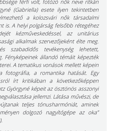
bsége férfi volt, fotózó nők neve ritkán
yné (Gabriella) esete ilyen tekintetben
elmezhető a kolozsvári nők társadalmi
 is. A helyi polgárság felsőbb rétegéhez
dejét kézműveskedéssel, az unitárius
rsasági alkalmak szervezőjeként élte meg.
zés szabadidős tevékenység lehetett,
. Fényképeinek állandó témáit képezték
terei. A tematikus vonások mellett képein
sta fotográfia, a romantika hatását. Egy
ásról írt kritikában a következőképpen
Hintz Györgyné képeit az ösztönös asszonyi
gválasztása jellemzi. Látása művészi, de
jtanak teljes tónusharmóniát, aminek
keményen dolgozó nagyítógépe az oka”
.