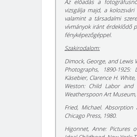
Az előadás a fotográfusnő
vizsgálja majd, a kolozsvár
valamint a társadalmi szer
vívmányok iránt érdeklődő po
fényképezőgéppel.
Szakirodalom:
Dimock, George, and Lewis W
Photographs, 1890-1925: 
Käsebier, Clarence H. White,
Weston: Child Labor and th
Weatherspoon Art Museum, 
Fried, Michael. Absorption a
Chicago Press, 1980.
Higonnet, Anne: Pictures o