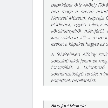
papírképet őriz Alföldy Flór
ben maga a szerző ajándé
Nemzeti Múzeum Néprajzi Os
elődjének, egyéb feljegyz
körülményeiről, miértjéről
kapcsolatban állt a múzeu
ezeket a képeket hagyta az
A felvételeken Alföldy szü
sokszínű lakói jelennek meg
fotográfiák a különböző 
soknemzetiségű terület min
engednek bepillantást.
Blos-Jáni Melinda