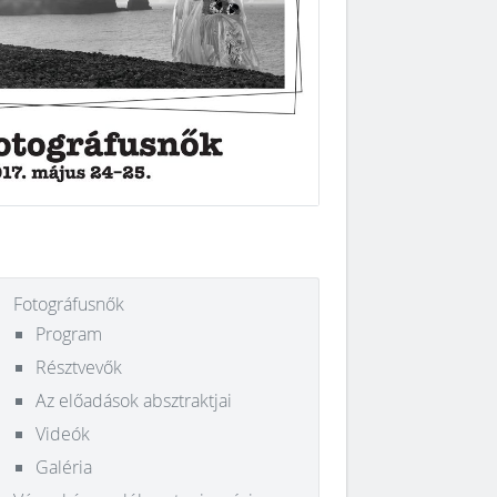
Fotográfusnők
Program
Résztvevők
Az előadások absztraktjai
Videók
Galéria