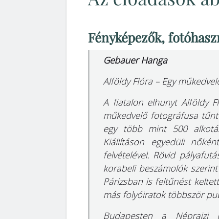
Fényképezők, fotóhasz
Gebauer Hanga
Alföldy Flóra – Egy műkedve
A fiatalon elhunyt Alföldy
műkedvelő fotográfusa tűnt 
egy több mint 500 alkotá
Kiállításon egyedüli nőkén
felvételével. Rövid pályafut
korabeli beszámolók szerint
Párizsban is feltűnést keltet
más folyóiratok többször publi
Budapesten a Néprajzi