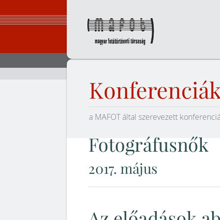
Ugrás
a
tartalomhoz
Magyar Fot
Konferenciá
a MAFOT által szerevezett konferenci
Fotográfusnők
2017. május
Az előadások ab