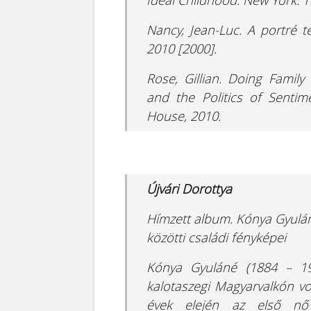
Ideal Childhood. New York:
Nancy, Jean-Luc. A portré 
2010 [2000].
Rose, Gillian. Doing Famil
and the Politics of Sentim
House, 2010.
Újvári Dorottya
Hímzett album. Kónya Gyulán
közötti családi fényképei
Kónya Gyuláné (1884 – 197
kalotaszegi Magyarvalkón vo
évek elején az első nő 