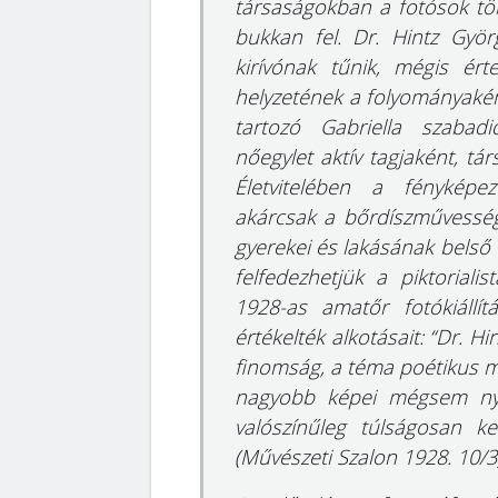
társaságokban a fotósok töb
bukkan fel. Dr. Hintz Györg
kirívónak tűnik, mégis ért
helyzetének a folyományaként
tartozó Gabriella szabadi
nőegylet aktív tagjaként, tá
Életvitelében a fényképe
akárcsak a bőrdíszművesség
gyerekei és lakásának belső 
felfedezhetjük a piktoriali
1928-as amatőr fotókiállít
értékelték alkotásait: “Dr. 
finomság, a téma poétikus me
nagyobb képei mégsem nyú
valószínűleg túlságosan 
(Művészeti Szalon 1928. 10/3)