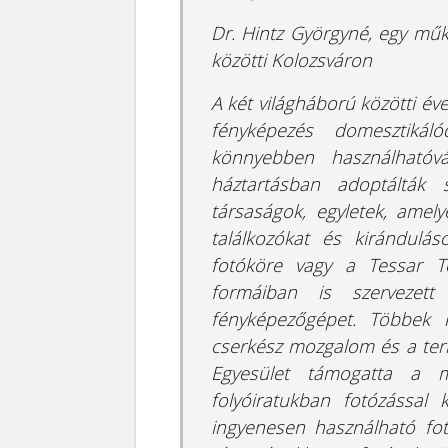
Dr. Hintz Györgyné, egy műk
közötti Kolozsváron
A két világháború közötti év
fényképezés domesztiká
könnyebben használhatóv
háztartásban adoptálták s
társaságok, egyletek, amel
találkozókat és kiránduláso
fotóköre vagy a Tessar T
formáiban is szervezet
fényképezőgépet. Többek
cserkész mozgalom és a term
Egyesület támogatta a m
folyóiratukban fotózással 
ingyenesen használható fot