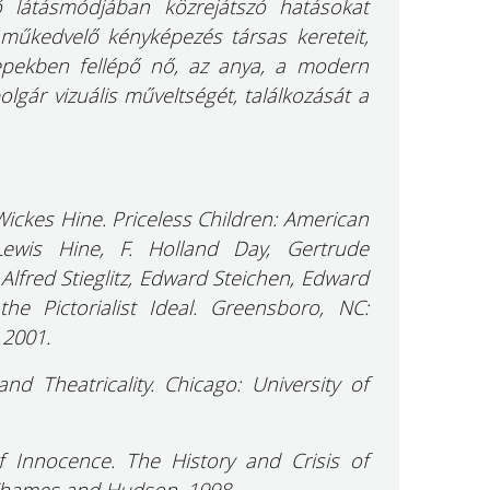
 látásmódjában közrejátszó hatásokat
i műkedvelő kényképezés társas kereteit,
epekben fellépő nő, az anya, a modern
lgár vizuális műveltségét, találkozását a
ickes Hine. Priceless Children: American
Lewis Hine, F. Holland Day, Gertrude
 Alfred Stieglitz, Edward Steichen, Edward
e Pictorialist Ideal. Greensboro, NC:
2001.
nd Theatricality. Chicago: University of
f Innocence. The History and Crisis of