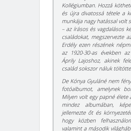
Kollégiumban. Hozzá köthető
és újra divatossá tétele a 
munkája nagy hatással volt 
– az írásos és vagdalásos ké
családokat, megszervezte az 
Erdély ezen részének népműv
az 1920-30-as években az 
Áprily Lajoshoz, akinek fel
család sokszor náluk töltötte
De Kónya Gyuláné nem fényké
fotóalbumot, amelynek borí
Milyen volt egy papné élete
mindez albumában, képek
jellemezte őt és környezeté
hogy közben felhasználom
valamint a második világhábo