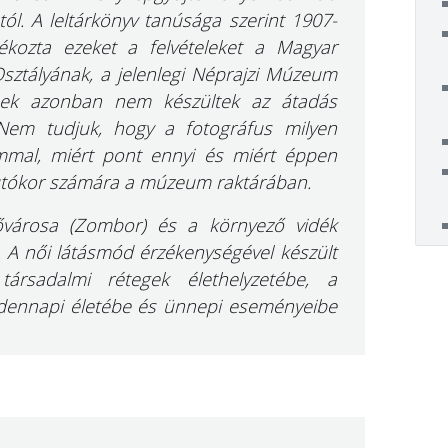
ától. A leltárkönyv tanúsága szerint 1907-
kozta ezeket a felvételeket a Magyar
ztályának, a jelenlegi Néprajzi Múzeum
ések azonban nem készültek az átadás
. Nem tudjuk, hogy a fotográfus milyen
mmal, miért pont ennyi és miért éppen
 utókor számára a múzeum raktárában.
lővárosa (Zombor) és a környező vidék
. A női látásmód érzékenységével készült
társadalmi rétegek élethelyzetébe, a
dennapi életébe és ünnepi eseményeibe