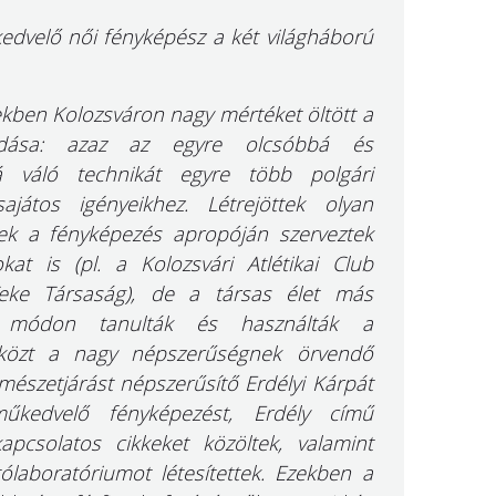
edvelő női fényképész a két világháború
ekben Kolozsváron nagy mértéket öltött a
lódása: azaz az egyre olcsóbbá és
á váló technikát egyre több polgári
ajátos igényeikhez. Létrejöttek olyan
yek a fényképezés apropóján szerveztek
kat is (pl. a Kolozsvári Atlétikai Club
eke Társaság), de a társas élet más
t módon tanulták és használták a
 közt a nagy népszerűségnek örvendő
észetjárást népszerűsítő Erdélyi Kárpát
űkedvelő fényképezést, Erdély című
kapcsolatos cikkeket közöltek, valamint
ólaboratóriumot létesítettek. Ezekben a