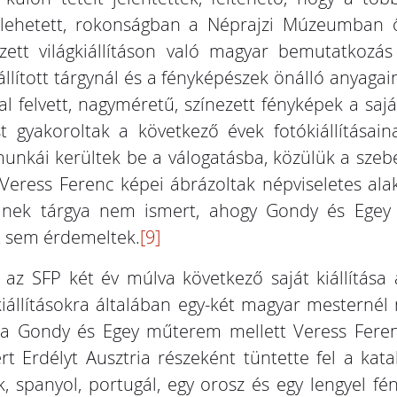
s lehetett, rokonságban a Néprajzi Múzeumban ő
tt világkiállításon való magyar bemutatkozás
állított tárgynál és a fényképészek önálló anyagai
l felvett, nagyméretű, színezett fényképek a saj
 gyakoroltak a következő évek fotókiállításaina
unkái kerültek be a válogatásba, közülük a szeben
 Veress Ferenc képei ábrázoltak népviseletes alak
peinek tárgya nem ismert, ahogy Gondy és Eg
at sem érdemeltek.
[9]
az SFP két év múlva következő saját kiállítása
kiállításokra általában egy-két magyar mesternél 
 a Gondy és Egey műterem mellett Veress Ferenc
 Erdélyt Ausztria részeként tüntette fel a kat
, spanyol, portugál, egy orosz és egy lengyel fé