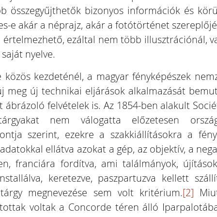
bb összegyűjthetők bizonyos információk és kör
e akár a néprajz, akár a fotótörténet szereplőjé
értelmezhető, ezáltal nem több illusztrációnál, v
 saját nyelve.
e közös kezdeténél, a magyar fényképészek nemze
új meg új technikai eljárások alkalmazását bemu
t ábrázoló felvételek is. Az 1854-ben alakult Soc
 tárgyakat nem válogatta előzetesen orsz
ntja szerint, ezekre a szakkiállításokra a fé
 adatokkal ellátva azokat a gép, az objektív, a negat
ben, franciára fordítva, ami találmányok, újítá
stallálva, keretezve, paszpartuzva kellett szál
 tárgy megnevezése sem volt kritérium.
[2]
Miut
ottak voltak a Concorde téren álló Iparpalotáb