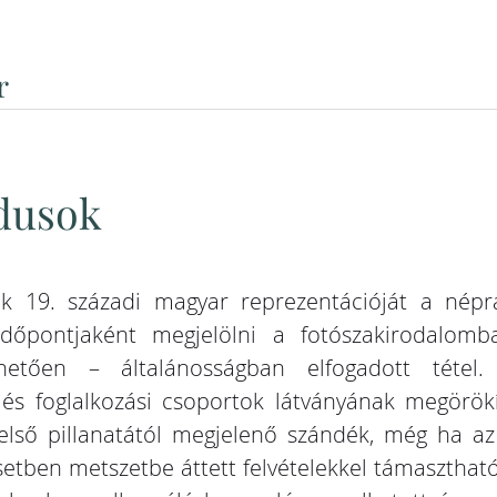
r
ndusok
tások 19. századi magyar reprezentációját a nép
zdőpontjaként megjelölni a fotószakirodal
tően – általánosságban elfogadott tétel. A
és foglalkozási csoportok látványának megörökí
első pillanatától megjelenő szándék, még ha az
esetben metszetbe áttett felvételekkel támasztható