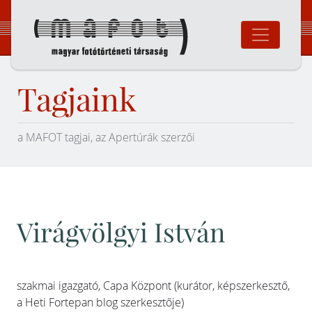
Ugrás
a
tartalomhoz
Magyar Fotó
Tagjaink
a MAFOT tagjai, az Apertúrák szerzői
Virágvölgyi István
szakmai igazgató, Capa Központ (kurátor, képszerkesztő,
a Heti Fortepan blog szerkesztője)