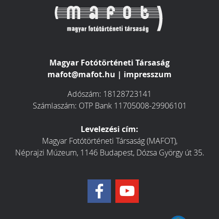
Magyar Fotótörténeti Társaság
mafot@mafot.hu
|
impresszum
Adószám: 18128723141
Számlaszám: OTP Bank 11705008-29906101
Levelezési cím:
Magyar Fotótörténeti Társaság (MAFOT),
Néprajzi Múzeum, 1146 Budapest, Dózsa György út 35.