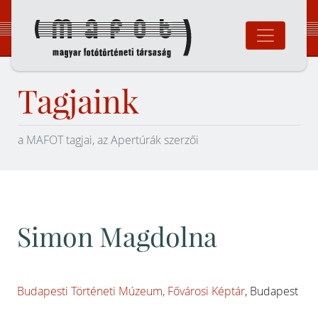
Ugrás
a
tartalomhoz
Magyar Fotó
Tagjaink
a MAFOT tagjai, az Apertúrák szerzői
Simon Magdolna
Budapesti Történeti Múzeum, Fővárosi Képtár
, Budapest