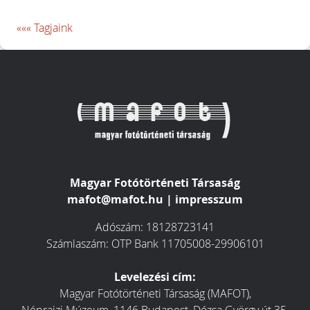
««« Tagjaink
Magyar Fotótörténeti Társaság
mafot@mafot.hu
|
impresszum
Adószám: 18128723141
Számlaszám: OTP Bank 11705008-29906101
Levelezési cím:
Magyar Fotótörténeti Társaság (MAFOT),