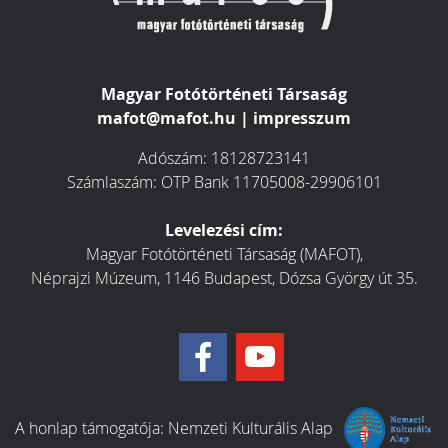
Magyar Fotótörténeti Társaság
mafot@mafot.hu
|
impresszum
Adószám: 18128723141
Számlaszám: OTP Bank 11705008-29906101
Levelezési cím:
Magyar Fotótörténeti Társaság (MAFOT),
Néprajzi Múzeum, 1146 Budapest, Dózsa György út 35.
A honlap támogatója:
Nemzeti Kulturális Alap