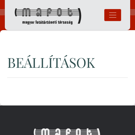
Ugrás
a
tartalomhoz
Magyar Fotó
BEÁLLÍTÁSOK