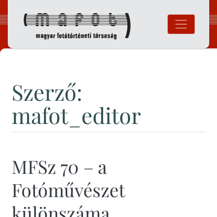
Ugrás
a
tartalomhoz
Magyar Fotó
Szerző:
mafot_editor
MFSz 70 – a
Fotóművészet
különszáma