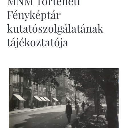
MNM Történeti
Fényképtár
kutatószolgálatának
tájékoztatója