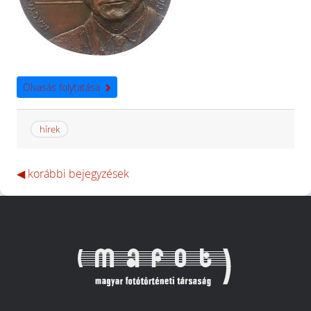
Olvasás folytatása
hírek
Bejegyzés
◀ korábbi bejegyzések
navigáció