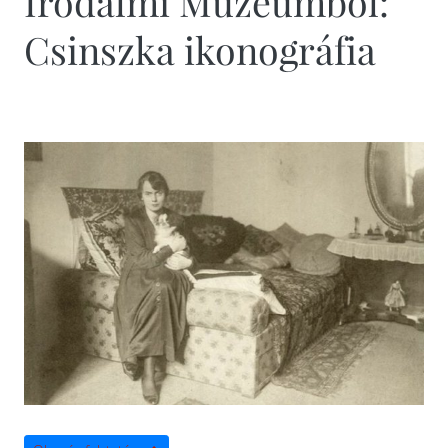
Irodalmi Múzeumból:
Csinszka ikonográfia