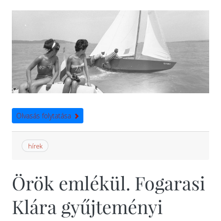
Olvasás folytatása
hírek
Örök emlékül. Fogarasi
Klára gyűjteményi