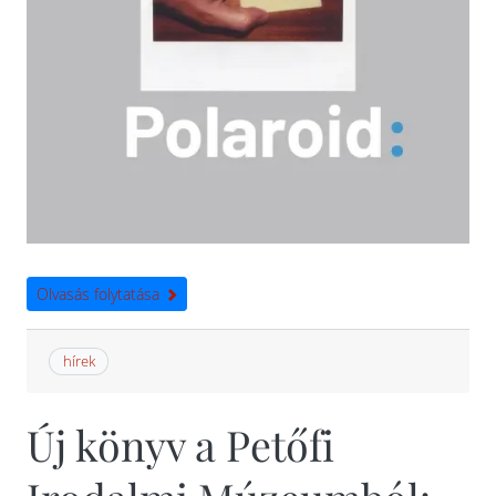
Olvasás folytatása
hírek
Új könyv a Petőfi